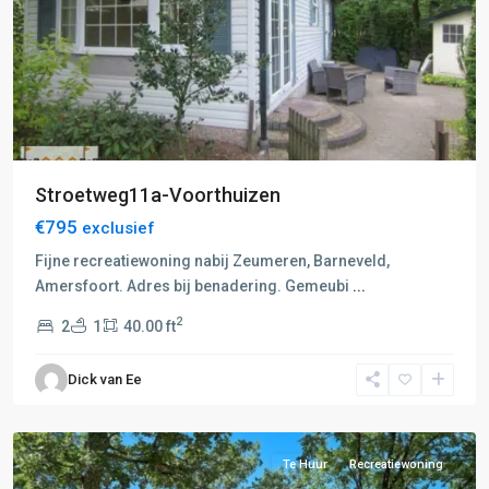
Stroetweg11a-Voorthuizen
€795
exclusief
Fijne recreatiewoning nabij Zeumeren, Barneveld,
Amersfoort. Adres bij benadering. Gemeubi
...
F:
2
2
1
40.00 ft
Barneveld-
Voorthuizen
,
Dick van Ee
Barneveld
,
Voorthuizen
Te Huur
Recreatiewoning