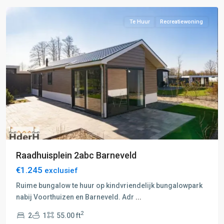
Te Huur
Recreatiewoning
Raadhuisplein 2abc Barneveld
€1.245
exclusief
Ruime bungalow te huur op kindvriendelijk bungalowpark
nabij Voorthuizen en Barneveld. Adr
...
2
2
1
55.00 ft