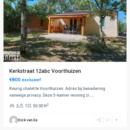
Kerkstraat 12abc Voorthuizen
€800
exclusief
Keurig chalet te Voorthuizen. Adres bij benadering
vanwege privacy. Deze 3-kamer-woning zi
...
2
2
1
50.00 ft
F:
Barneveld-
Dick van Ee
Voorthuizen
,
Voorthuizen