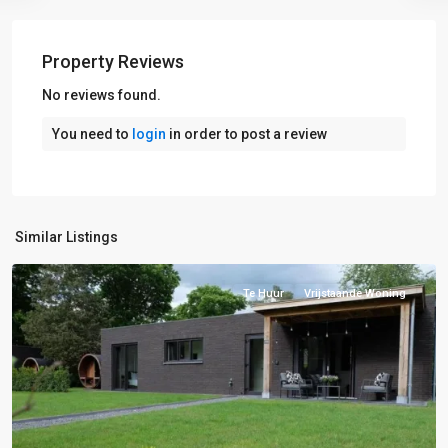
Property Reviews
No reviews found.
You need to
login
in order to post a review
F:
Barneveld-
Voorthuizen
,
Similar Listings
Voorthuizen
Te Huur
Vrijstaande Woning