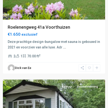
Roelenengweg 41a Voorthuizen
€1.650
exclusief
Deze prachtige design-bungalow met sauna is gebouwd in
2021 en voorzien van alle luxe. Adr
...
2
2
1
70.00 ft
F:
Barneveld-
Dick van Ee
Voorthuizen
,
Voorthuizen
Te Huur
Recreatiewoning