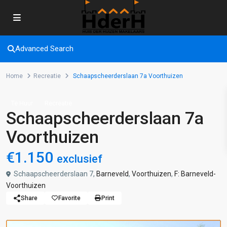
Advanced Search
Home
Recreatie
Schaapscheerderslaan 7a Voorthuizen
Te Huur
Recreatie
Schaapscheerderslaan 7a
Voorthuizen
€1.150
exclusief
Schaapscheerderslaan 7,
Barneveld
,
Voorthuizen
,
F: Barneveld-
Voorthuizen
Share
Favorite
Print