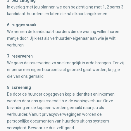
5: bezichtiging
In overleg met jou plannen we een bezichtiging met 1, 2 soms 3
kandidaat-huurders en laten die ná elkaar langskomen.
6: ruggespraak
We nemen de kandidaat-huurders die de woning willen huren
met je door. Jij kiest als verhuurder/eigenaar aan wie je wilt
verhuren.
7: reserveren
We gaan de reservering zo snel mogelijk in orde brengen. Tenzij
er persé een eigen huurcontract gebruikt gaat worden, krijg je
die van ons gemaild.
8:
screening
De door de huurder opgegeven kopie identiteit en inkomen
worden door ons gescreend t.b.v. de woningverhuur. Onze
bevinding en de kopieën worden gemaild naar jou als
verhuurder. Vanuit privacyoverwegingen worden de
persoonlijke documenten van huurders uit ons systeem
verwijderd. Bewaar ze dus zelf goed.