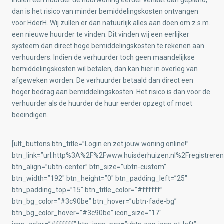
Indien een huurder de huurwoning eerder verlaat dan gepland,
dan is het risico van minder bemiddelingskosten ontvangen
voor HderH. Wij zullen er dan natuurlijk alles aan doen om z.s.m.
een nieuwe huurder te vinden. Dit vinden wij een eerlijker
systeem dan direct hoge bemiddelingskosten te rekenen aan
verhuurders. Indien de verhuurder toch geen maandelijkse
bemiddelingskosten wil betalen, dan kan hier in overleg van
afgeweken worden. De verhuurder betaald dan direct een
hoger bedrag aan bemiddelingskosten. Het risico is dan voor de
verhuurder als de huurder de huur eerder opzegt of moet
beëindigen.
[ult_buttons btn_title=”Login en zet jouw woning online!”
btn_link=”url:http%3A%2F%2Fwww.huisderhuizen.nl%2Fregistreren
btn_align=”ubtn-center” btn_size=”ubtn-custom”
btn_width=”192″ btn_height=”0″ btn_padding_left=”25″
btn_padding_top=”15″ btn_title_color=”#ffffff”
btn_bg_color=”#3c90be” btn_hover=”ubtn-fade-bg”
btn_bg_color_hover=”#3c90be” icon_size=”17″