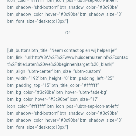
icon_color=”#ffffff” btn_icon_pos=”ubtn-sep-icon-at-left”
btn_shadow=”shd-bottom” btn_shadow_color=”#3c90be”
btn_shadow_color_hover=”#3c90be” btn_shadow_size=”3″
btn_font_size=”desktop:13px;”]
Of:
[ult_buttons btn_title=”Neem contact op en wij helpen je!”
btn_link=”url:http%3A%2F%2Fwww.huisderhuizen.nl%2Fcontac
t%2F|title:Laten%20we%20beginnen|target:%20_blank|”
btn_align=”ubtn-center” btn_size=”ubtn-custom”
btn_width=”192″ btn_height=”0″ btn_padding_left=”25″
btn_padding_top=”15″ btn_title_color=”#ffffff”
btn_bg_color=”#3c90be” btn_hover=”ubtn-fade-bg”
btn_bg_color_hover=”#3c90be” icon_size=”17″
icon_color=”#ffffff” btn_icon_pos=”ubtn-sep-icon-at-left”
btn_shadow=”shd-bottom” btn_shadow_color=”#3c90be”
btn_shadow_color_hover=”#3c90be” btn_shadow_size=”3″
btn_font_size=”desktop:13px;”]