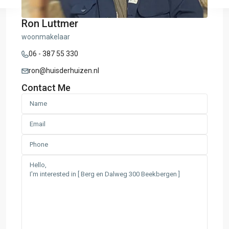
Ron Luttmer
woonmakelaar
06 - 387 55 330
ron@huisderhuizen.nl
Contact Me
E:
Amersfoort-
Hilversum
,
F:
Barneveld-
Voorthuizen
,
G:
Otterlo-
Hoenderloo
,