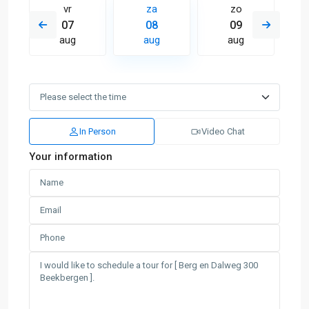
vr
za
zo
07
08
09
aug
aug
aug
In Person
Video Chat
Your information