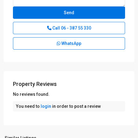
H:
Apeldoorn
,
J:
Arnhem
,
Call
06 - 387 55 330
K:
Achterhoek
,
WhatsApp
Amersfoort
,
Apeldoorn
,
Arnhem
,
Beekbergen
,
Ede
,
Property Reviews
Harfsen
,
Harskamp
,
No reviews found.
Hoenderloo
,
Hulshorst
,
You need to
login
in order to post a review
Joppe
,
Kootwijk
,
Stoutenburg
,
Voorthuizen
,