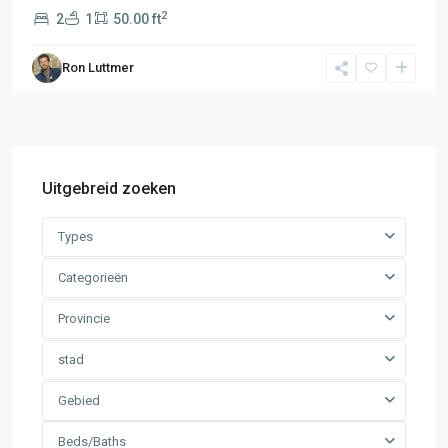
2
2
1
50.00 ft
Ron Luttmer
Uitgebreid zoeken
Types
Categorieën
Provincie
stad
Gebied
Beds/Baths