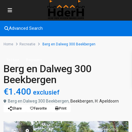
Advanced Search
Home
Recreatie
Berg en Dalweg 300 Beekbergen
Te Huur
Recreatie
Berg en Dalweg 300
Beekbergen
€1.400
exclusief
Berg en Dalweg 300 Beekbergen,
Beekbergen
,
H: Apeldoorn
Share
Favorite
Print
Recreatiewoning