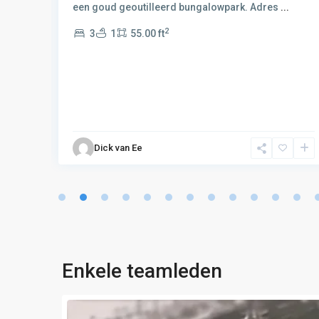
dr
...
een goud geoutilleerd bungalowpark. Adres
...
2
3
1
55.00 ft
Dick van Ee
Enkele teamleden