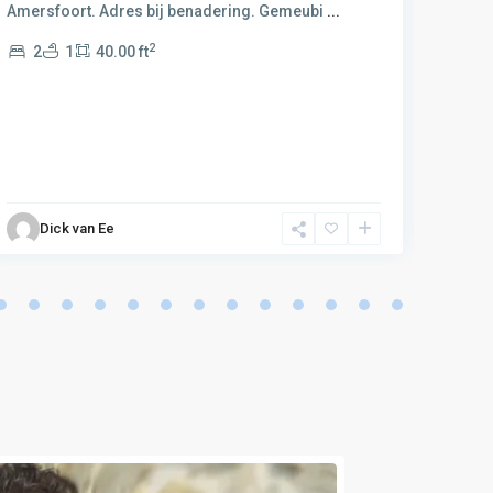
recrea
Amersfoort. Adres bij benadering. Gemeubi
...
...
2
2
1
40.00 ft
1
Dick van Ee
D