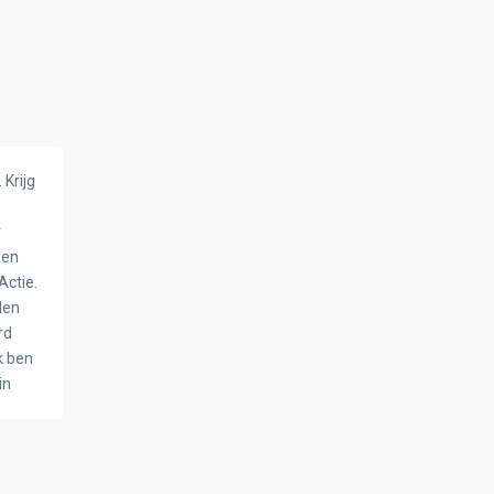
 Krijg
r
een
Actie.
den
rd
k ben
in