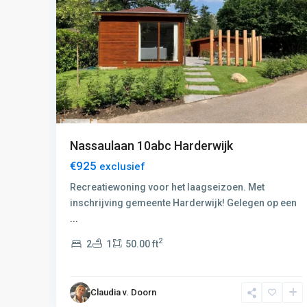
Nassaulaan 10abc Harderwijk
€925
exclusief
Recreatiewoning voor het laagseizoen. Met
g met
inschrijving gemeente Harderwijk! Gelegen op een
...
2
2
1
50.00 ft
Claudia v. Doorn