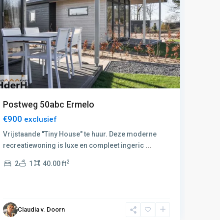
De Gr
Postweg 50abc Ermelo
€1.0
€900
exclusief
ONLAN
Vrijstaande "Tiny House" te huur. Deze moderne
Amers
recreatiewoning is luxe en compleet ingeric
...
midde
2
2
1
40.00 ft
3
Claudia v. Doorn
D