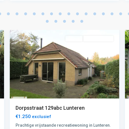
F:
Barneveld-
Voorthuizen
,
23
Lunteren
2
Te Huur
Recreatiewoning
Dorpsstraat 129abc Lunteren
€1.250
exclusief
Prachtige vrijstaande recreatiewoning in Lunteren.