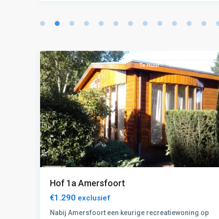
E:
Amersfoort-
Hilversum
,
11
Amersfoort
Woning
Te Huur
Recreatiewoning
Hof 1a Amersfoort
€1.290
exclusief
s
Nabij Amersfoort een keurige recreatiewoning op