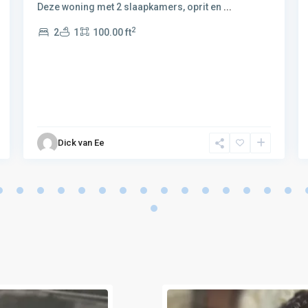
Deze woning met 2 slaapkamers, oprit en
...
2
2
1
100.00 ft
Dick van Ee