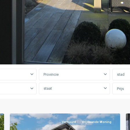
A:
Zwolle-
Epe-
Nunspeet
,
B:
Provincie
stad
Nunspeet-
Harderwijk
,
staat
Prijs
't
Harde
,
5
Zwolle
1
Verhuurd
Vrijstaande Woning