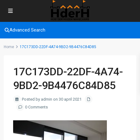
Advanced Search
Home
17C173DD-22DF-4A74-9BD2-9B4476C84D85
17C173DD-22DF-4A74-
9BD2-9B4476C84D85
Posted by admin on 30 april 2021
0 Comments