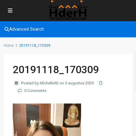
Advanced Search
Home
20191118_170309
20191118_170309
Posted by Michelle92 on 3 augustus 2020
0 Comments