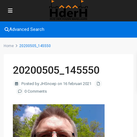
Advanced Search
Home
20200505_145550
20200505_145550
Posted by JHSnoep on 16 februari 2021
0 Comments