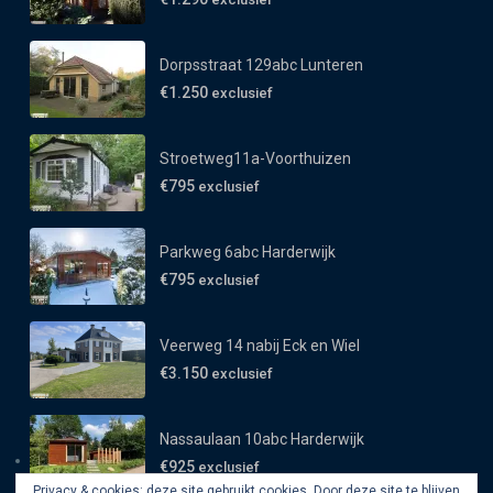
Dorpsstraat 129abc Lunteren
€1.250
exclusief
Stroetweg11a-Voorthuizen
€795
exclusief
Parkweg 6abc Harderwijk
€795
exclusief
Veerweg 14 nabij Eck en Wiel
€3.150
exclusief
Nassaulaan 10abc Harderwijk
€925
exclusief
Privacy & cookies: deze site gebruikt cookies. Door deze site te blijven