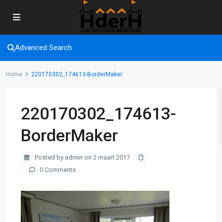
Advanced Search
Home
220170302_174613-BorderMaker
220170302_174613-
BorderMaker
Posted by admin on 2 maart 2017
0 Comments