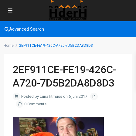
Advanced Search
Home
2EF911CE-FE19-426C-A720-7D5B2DA8D8D3
2EF911CE-FE19-426C-
A720-7D5B2DA8D8D3
Posted by LunaTitmuss on 6 juni 2017
0 Comments