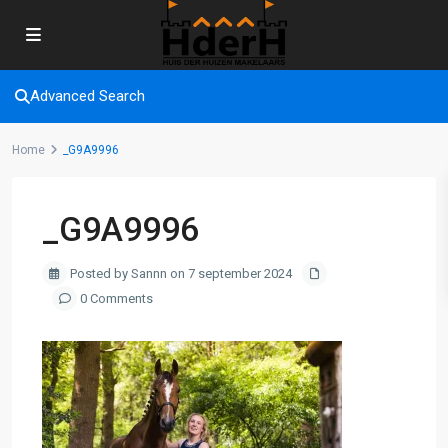
Advanced Search
Home
_G9A9996
_G9A9996
Posted by Sannn on 7 september 2024
0 Comments