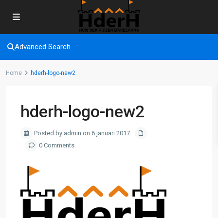
Advanced Search
Home
hderh-logo-new2
hderh-logo-new2
Posted by admin on 6 januari 2017
0 Comments