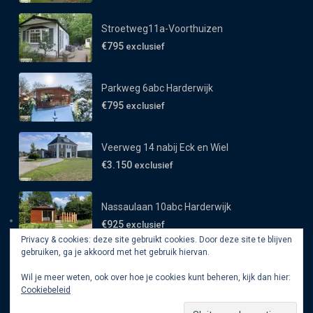
Stroetweg11a-Voorthuizen
€795
exclusief
Parkweg 6abc Harderwijk
€795
exclusief
Veerweg 14 nabij Eck en Wiel
€3.150
exclusief
Nassaulaan 10abc Harderwijk
€925
exclusief
Privacy & cookies: deze site gebruikt cookies. Door deze site te blijven
gebruiken, ga je akkoord met het gebruik hiervan.
Wil je meer weten, ook over hoe je cookies kunt beheren, kijk dan hier:
Cookiebeleid
Copyright All Rights Reserved 2019