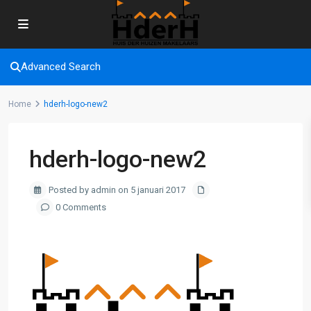
Advanced Search
Home
hderh-logo-new2
hderh-logo-new2
Posted by admin on 5 januari 2017
0 Comments