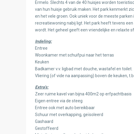
Ermelo. Slechts 4 van de 40 huisjes worden toeristisch
van hun huisje gebruik maken. Het park kenmerkt zich 
en het vele groen. Ook uniek voor de meeste parken i
recreatiewoning nabij ligt. Het park heeft tevens
wordt. Het geheel geeft een vriendelijke en relaxte sf
Indeling:
Entree
Woonkamer met schuifpui naar het terras
Keuken
Badkamer v.v. ligbad met douche, wastafel en toilet.
Vliering (of vide na aanpassing) boven de keuken, t.b
Extra’s:
Zeer ruime kavel van bijna 400m2 op erfpachtbasis
Eigen entree via de steeg
Entree ook met auto bereikbaar
Schuur met overkapping, geïsoleerd
Gashaard
Gestoffeerd