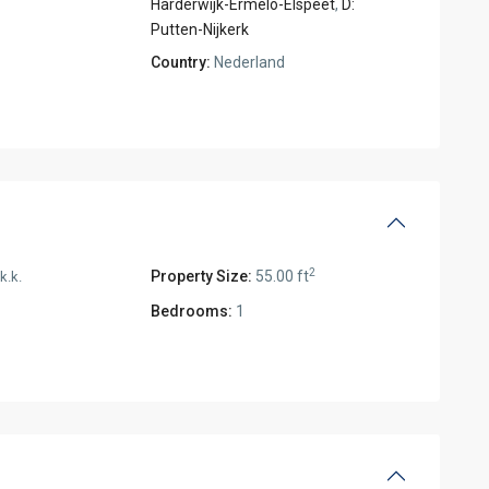
Harderwijk-Ermelo-Elspeet
,
D:
Putten-Nijkerk
Country:
Nederland
2
Property Size:
55.00 ft
k.k.
Bedrooms:
1