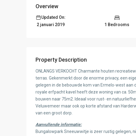
Overview
Updated On:
1 Bedrooms
2 januari 2019
Property Description
ONLANGS VERKOCHT Charmante houten recreatiewon
terras. Gekenmerkt door de enorme privacy, een eigen
gelegen in de bebouwde kom van Ermelo-west aan de
royale erfpacht kavel heeft deze woning van ca. 50
bouwen naar 75m2. Ideaal voor rust- en natuurliefheb
Veluwemeer maar ook op korte afstand van Harderwi
van een groot dorp.
Aanvullende informatie:
Bungalowpark Sneeuwwitje is zeer rustig gelegen, nie