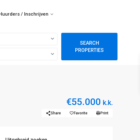
Huurders / Inschrijven
SEARCH
PROPERTIES
€55.000
k.k.
Share
Favorite
Print
Uitgebreid zoeken