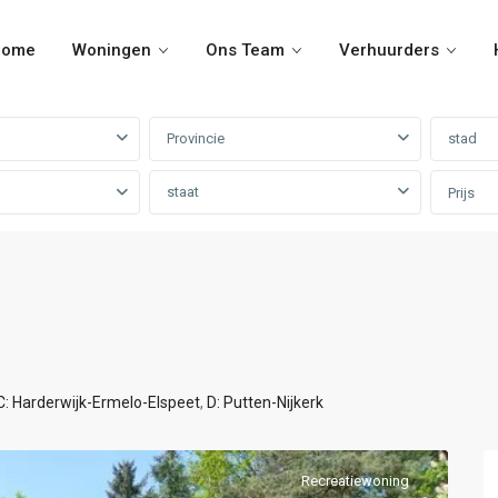
ome
Woningen
Ons Team
Verhuurders
Provincie
stad
staat
Prijs
C: Harderwijk-Ermelo-Elspeet
,
D: Putten-Nijkerk
Recreatiewoning