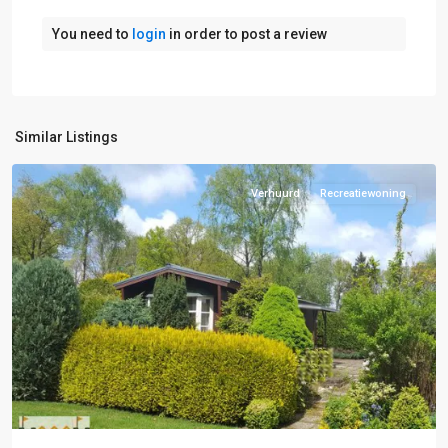
Putten-
Nijkerk
,
You need to
login
in order to post a review
F:
Barneveld-
Voorthuizen
,
Nijkerk
,
Similar Listings
Putten
Verhuurd
Recreatiewoning