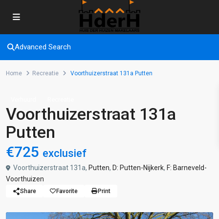
Advanced Search
Home
Recreatie
Voorthuizerstraat 131a Putten
Verhuurd
Recreatie
Voorthuizerstraat 131a
Putten
€725
exclusief
Voorthuizerstraat 131a,
Putten
,
D: Putten-Nijkerk
,
F: Barneveld-
Voorthuizen
Share
Favorite
Print