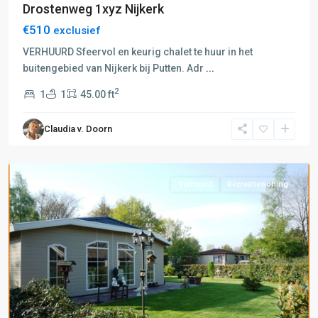
Drostenweg 1xyz Nijkerk
€510
exclusief
VERHUURD Sfeervol en keurig chalet te huur in het
buitengebied van Nijkerk bij Putten. Adr
...
2
1
1
45.00 ft
D:
Putten-
Claudia v. Doorn
Nijkerk
,
Putten
Verhuurd
Recreatiewoning