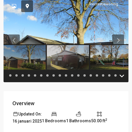
Recreatiewoning
Previous
Previou
Overview
Updated On:
2
1 Bedrooms
1 Bathrooms
50.00 ft
16 januari 2025