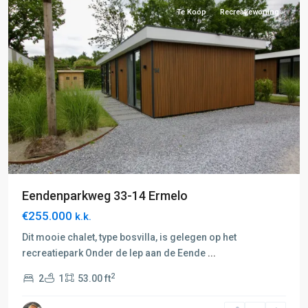
Te Koop
Recreatiewoning
Eendenparkweg 33-14 Ermelo
€255.000
k.k.
Dit mooie chalet, type bosvilla, is gelegen op het
recreatiepark Onder de Iep aan de Eende
...
2
2
1
53.00 ft
B:
Nunspeet-