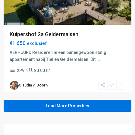
Kuipershof 2a Geldermalsen
€1.650
exclusief
VERHUURD Resideren in een buitengewoon statig
appartement nabij Tiel en Geldermalsen. Dit
...
2
2
1
80.00 ft
Claudia v. Doorn