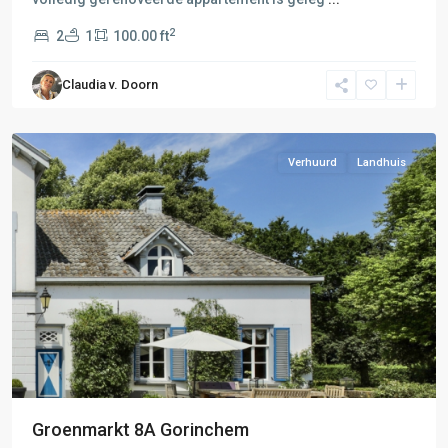
2
2
1
100.00 ft
Claudia v. Doorn
Gorinchem
Verhuurd
Landhuis
Groenmarkt 8A Gorinchem