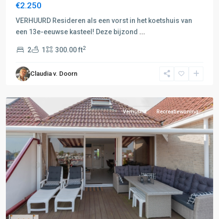
€2.250
A:
Zwolle-
VERHUURD Resideren als een vorst in het koetshuis van
Epe-
een 13e-eeuwse kasteel! Deze bijzond
...
Nunspeet
,
2
2
1
300.00 ft
L:
Zwolle-
Claudia v. Doorn
Meppel
,
Hasselt
Verhuurd
Recreatiewoning