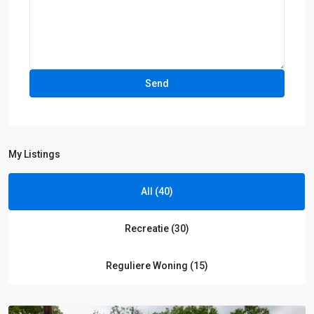
My Listings
All (40)
C:
Recreatie (30)
Harderwijk-
Ermelo-
Reguliere Woning (15)
Elspeet
,
Ermelo