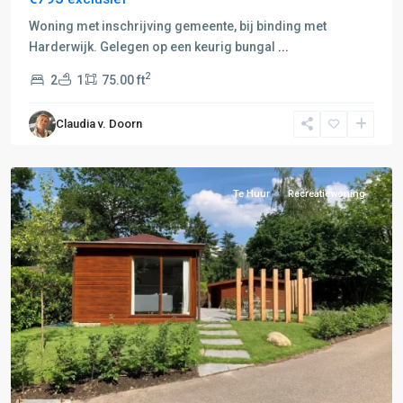
Nunspeet-
Harderwijk
,
Woning met inschrijving gemeente, bij binding met
C:
Harderwijk. Gelegen op een keurig bungal
...
Harderwijk-
2
2
1
75.00 ft
Ermelo-
Elspeet
,
Claudia v. Doorn
Ermelo
,
Harderwijk
Te Huur
Recreatiewoning