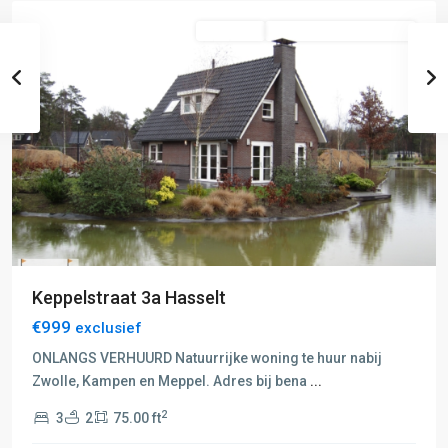
Verhuurd
Rijtjes- Of Tussenwoning
Keppelstraat 3a Hasselt
€999
exclusief
ONLANGS VERHUURD Natuurrijke woning te huur nabij
Zwolle, Kampen en Meppel. Adres bij bena
...
2
3
2
75.00 ft