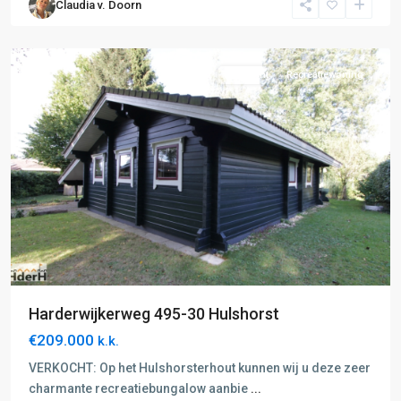
Claudia v. Doorn
Harderwijk
,
Hulshorst
Verkocht
Recreatiewoning
Harderwijkerweg 495-30 Hulshorst
€209.000
k.k.
B:
Nunspeet-
VERKOCHT: Op het Hulshorsterhout kunnen wij u deze zeer
Harderwijk
,
charmante recreatiebungalow aanbie
...