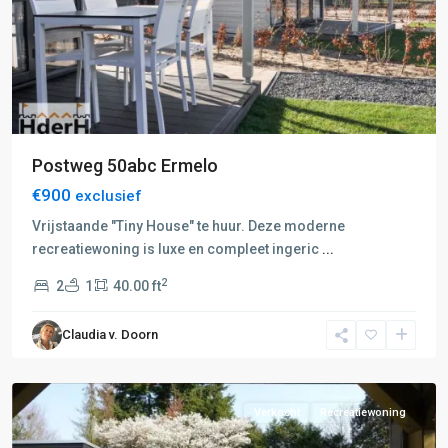
Postweg 50abc Ermelo
€900
exclusief
Vrijstaande "Tiny House" te huur. Deze moderne
recreatiewoning is luxe en compleet ingeric
...
C:
2
2
1
40.00 ft
Harderwijk-
Ermelo-
Claudia v. Doorn
Elspeet
,
Harderwijk
Verkocht
Recreatiewoning