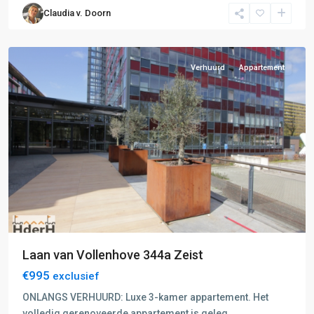
Claudia v. Doorn
Zeist
Verhuurd
Appartement
Laan van Vollenhove 344a Zeist
€995
exclusief
ONLANGS VERHUURD: Luxe 3-kamer appartement. Het
volledig gerenoveerde appartement is geleg
...