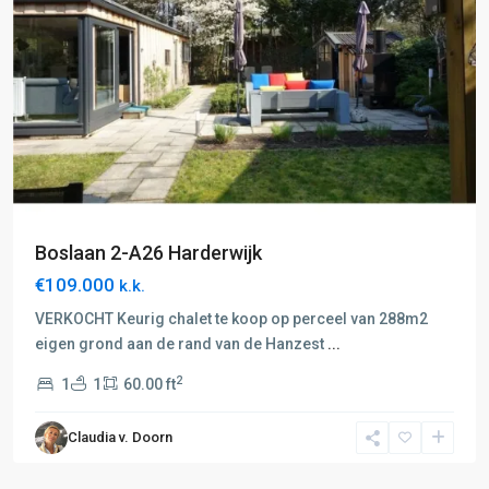
Boslaan 2-A26 Harderwijk
€109.000
k.k.
VERKOCHT Keurig chalet te koop op perceel van 288m2
eigen grond aan de rand van de Hanzest
...
2
1
1
60.00 ft
L:
Zwolle-
Claudia v. Doorn
Meppel
,
Zwolle