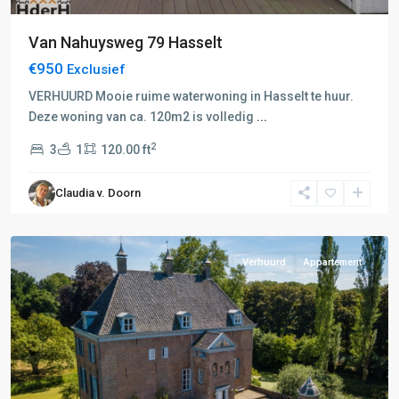
Van Nahuysweg 79 Hasselt
€950
Exclusief
VERHUURD Mooie ruime waterwoning in Hasselt te huur.
Deze woning van ca. 120m2 is volledig
...
2
3
1
120.00 ft
Claudia v. Doorn
Geldermalsen
Verhuurd
Appartement