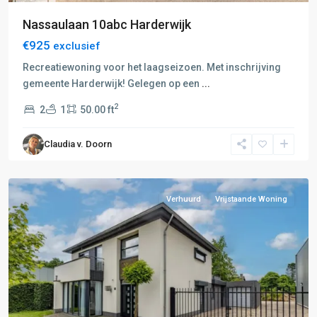
A:
Nassaulaan 10abc Harderwijk
Zwolle-
€925
exclusief
Epe-
Nunspeet
,
Recreatiewoning voor het laagseizoen. Met inschrijving
B:
gemeente Harderwijk! Gelegen op een
...
Nunspeet-
2
2
1
50.00 ft
Harderwijk
,
't
Claudia v. Doorn
Harde
,
Zwolle
Verhuurd
Vrijstaande Woning