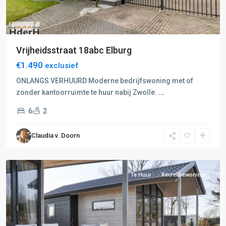
Vrijheidsstraat 18abc Elburg
€1.490
exclusief
C:
ONLANGS VERHUURD Moderne bedrijfswoning met of
Harderwijk-
zonder kantoorruimte te huur nabij Zwolle.
...
Ermelo-
6
2
Elspeet
,
Ermelo
,
Claudia v. Doorn
Garderen
,
Harderwijk
Te Huur
Recreatiewoning