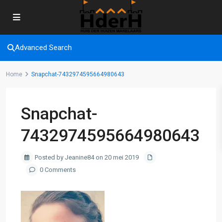
Advanced Search
Home
Snapchat-7432974595664980643
Snapchat-
7432974595664980643
Posted by Jeanine84 on 20 mei 2019
0 Comments