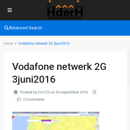
Advanced Search
Home
Vodafone netwerk 2G 3juni2016
Vodafone netwerk 2G
3juni2016
Posted by ron123 on 26 september 2016
0 Comments