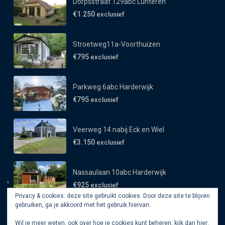
Dorpsstraat 129abc Lunteren
€1.250
exclusief
Stroetweg11a-Voorthuizen
€795
exclusief
Parkweg 6abc Harderwijk
€795
exclusief
Veerweg 14 nabij Eck en Wiel
€3.150
exclusief
Nassaulaan 10abc Harderwijk
€925
exclusief
Privacy & cookies: deze site gebruikt cookies. Door deze site te blijven
gebruiken, ga je akkoord met het gebruik hiervan.
Wil je meer weten, ook over hoe je cookies kunt beheren, kijk dan hier: