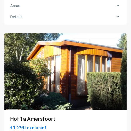
Areas
E:
Amersfoort-
Default
Hilversum
,
Amersfoort
Te Huur
Recreatiewoning
Hof 1a Amersfoort
€1.290
exclusief