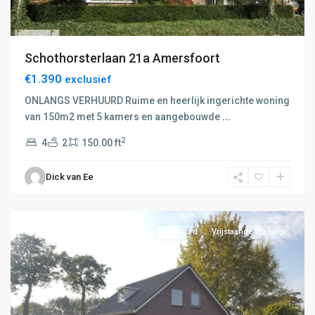
D:
Putten-
Schothorsterlaan 21a Amersfoort
Nijkerk
,
€1.390
exclusief
E:
Amersfoort-
ONLANGS VERHUURD Ruime en heerlijk ingerichte woning
Hilversum
,
van 150m2 met 5 kamers en aangebouwde
...
F:
2
4
2
150.00 ft
Barneveld-
Voorthuizen
,
Dick van Ee
Amersfoort
,
Nijkerk
Verhuurd
Vrijstaande Woning