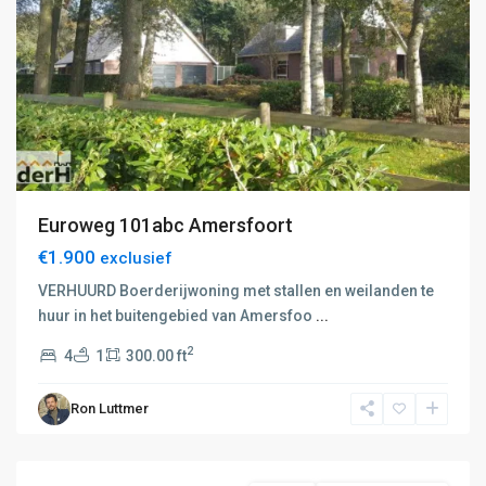
J:
Arnhem
,
K:
Achterhoek
,
Amersfoort
,
Apeldoorn
,
Arnhem
,
Beekbergen
,
Ede
,
Euroweg 101abc Amersfoort
Harfsen
,
€1.900
exclusief
Harskamp
,
Hoenderloo
,
VERHUURD Boerderijwoning met stallen en weilanden te
Hulshorst
,
huur in het buitengebied van Amersfoo
...
Joppe
,
2
4
1
300.00 ft
Kootwijk
,
Stoutenburg
,
Ron Luttmer
Voorthuizen
,
Wekerom