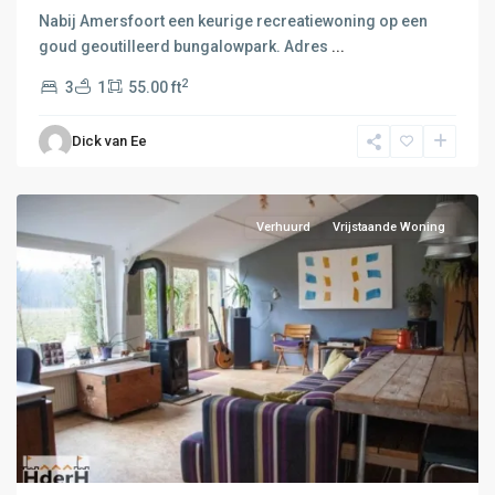
Nabij Amersfoort een keurige recreatiewoning op een
goud geoutilleerd bungalowpark. Adres
...
2
3
1
55.00 ft
E:
Amersfoort-
Dick van Ee
Hilversum
,
Amersfoort
Verhuurd
Vrijstaande Woning