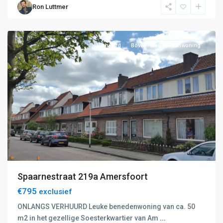
Ron Luttmer
Hilversum
,
Amersfoort
Verhuurd
Boven- En Benedenwoning
Spaarnestraat 219a Amersfoort
€795
exclusief
ONLANGS VERHUURD Leuke benedenwoning van ca. 50
m2 in het gezellige Soesterkwartier van Am
...