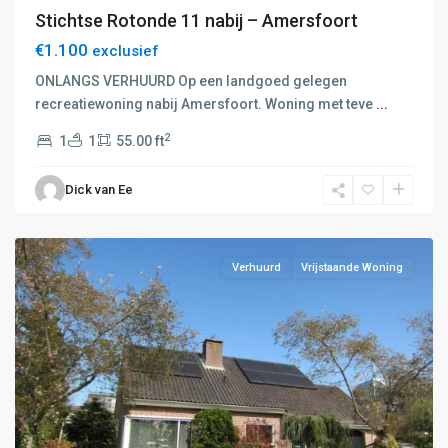
Stichtse Rotonde 11 nabij – Amersfoort
€1.100
exclusief
ONLANGS VERHUURD Op een landgoed gelegen
recreatiewoning nabij Amersfoort. Woning met teve
...
2
1
1
55.00 ft
E:
Amersfoort-
Dick van Ee
Hilversum
,
Amersfoort
Verhuurd
Vrijstaande Woning