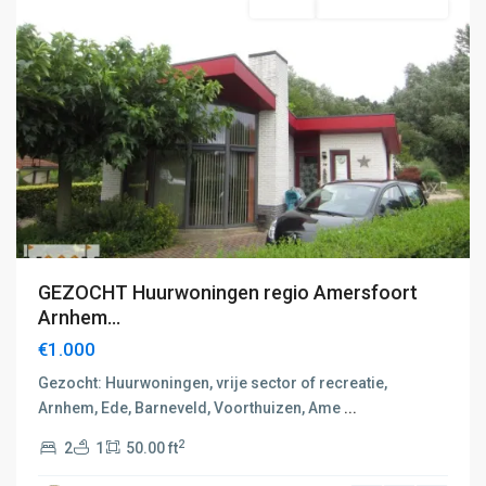
Te Huur
Vrijstaande Woning
GEZOCHT Huurwoningen regio Amersfoort
Arnhem...
€1.000
Gezocht: Huurwoningen, vrije sector of recreatie,
Arnhem, Ede, Barneveld, Voorthuizen, Ame
...
2
2
1
50.00 ft
E:
Amersfoort-