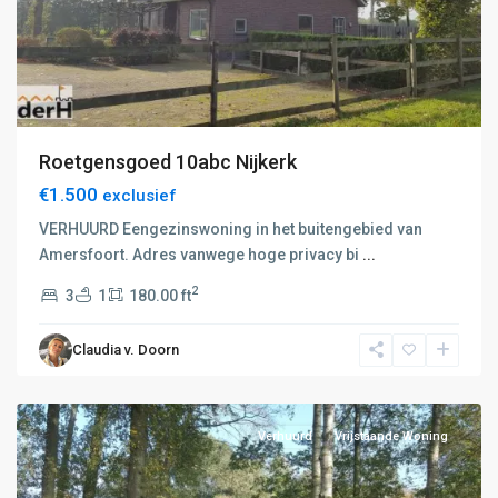
D:
Roetgensgoed 10abc Nijkerk
Putten-
€1.500
exclusief
Nijkerk
,
E:
VERHUURD Eengezinswoning in het buitengebied van
E:
Amersfoort-
Amersfoort. Adres vanwege hoge privacy bi
...
Amersfoort-
Hilversum
,
Hilversum
,
2
3
1
180.00 ft
F:
F:
Barneveld-
Barneveld-
Claudia v. Doorn
Voorthuizen
,
Voorthuizen
,
Amersfoort
G:
Otterlo-
Hoenderloo
,
Verhuurd
Vrijstaande Woning
H:
Apeldoorn
,