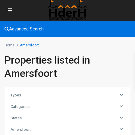
Advanced Search
Home
Amersfoort
Properties listed in
Amersfoort
Types
Categories
States
Amersfoort