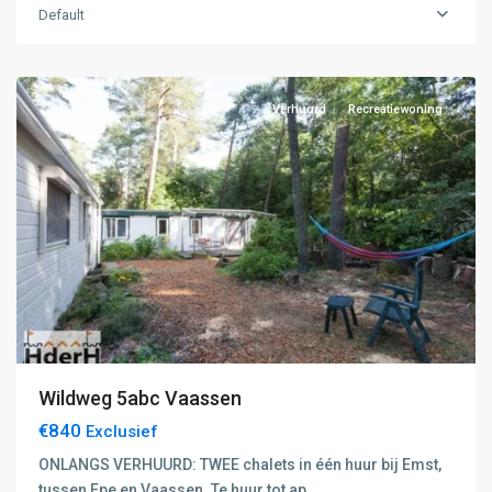
Emst
,
Default
Epe
,
Vaassen
Verhuurd
Recreatiewoning
Wildweg 5abc Vaassen
€840
Exclusief
ONLANGS VERHUURD: TWEE chalets in één huur bij Emst,
tussen Epe en Vaassen. Te huur tot ap
...