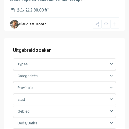
2
2
2
80.00 ft
Claudia v. Doorn
Uitgebreid zoeken
Types
Categorieën
Provincie
stad
Gebied
Beds/Baths