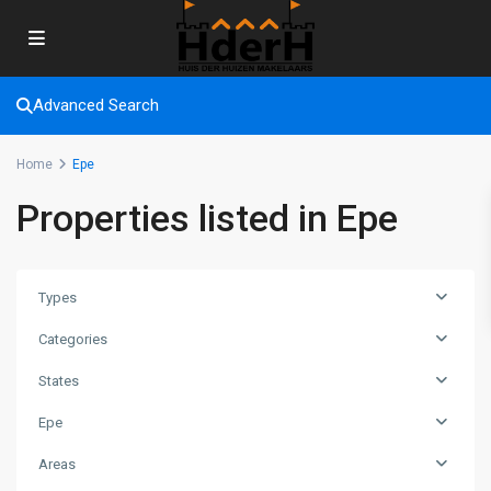
Advanced Search
Home
Epe
Properties listed in Epe
Types
Categories
States
A:
Zwolle-
Epe
Epe-
Areas
Nunspeet
,