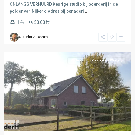
Amersfoort-
ONLANGS VERHUURD Keurige studio bij boerderij in de
Hilversum
,
polder van Nijkerk. Adres bij benaderi
...
F:
2
1
1
50.00 ft
Barneveld-
Voorthuizen
,
Claudia v. Doorn
Amersfoort
,
Nijkerk
Verhuurd
Vrijstaande Woning