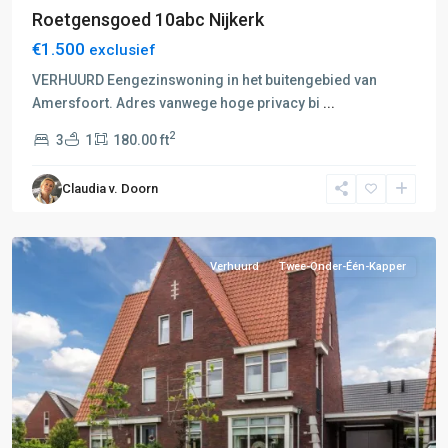
Roetgensgoed 10abc Nijkerk
€1.500
exclusief
D:
VERHUURD Eengezinswoning in het buitengebied van
Putten-
Amersfoort. Adres vanwege hoge privacy bi
...
Nijkerk
,
2
3
1
180.00 ft
E:
Amersfoort-
Claudia v. Doorn
Hilversum
,
Nijkerk
Verhuurd
Twee-Onder-Één-Kapper