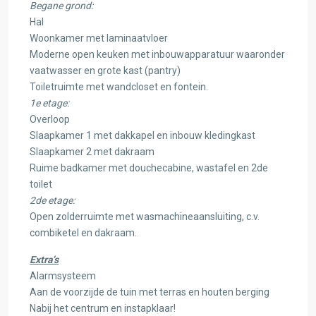
Begane grond:
Hal
Woonkamer met laminaatvloer
Moderne open keuken met inbouwapparatuur waaronder
vaatwasser en grote kast (pantry)
Toiletruimte met wandcloset en fontein.
1e etage:
Overloop
Slaapkamer 1 met dakkapel en inbouw kledingkast
Slaapkamer 2 met dakraam
Ruime badkamer met douchecabine, wastafel en 2de
toilet
2de etage:
Open zolderruimte met wasmachineaansluiting, c.v.
combiketel en dakraam.
Extra’s
Alarmsysteem
Aan de voorzijde de tuin met terras en houten berging
Nabij het centrum en instapklaar!