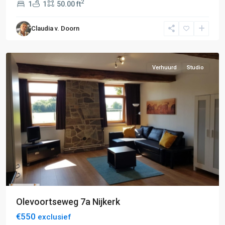
2
1
1
50.00 ft
E:
Amersfoort-
Claudia v. Doorn
Hilversum
,
Nijkerk
Verhuurd
Studio
D:
Putten-
Olevoortseweg 7a Nijkerk
Nijkerk
,
€550
exclusief
E: