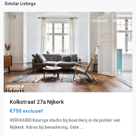
Similar Listings
Nijkerk
Verhuurd
Studio
Kolkstraat 27a Nijkerk
€750
exclusief
D:
VERHUURD Keurige studio bij boerderij in de polder van
Putten-
Nijkerk. Adres bij benadering. Gele
...
Nijkerk
,