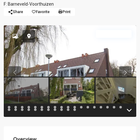
F: Barneveld-Voorthuizen
Share
Favorite
Print
Hoekwoning
Previous
Previou
Overview