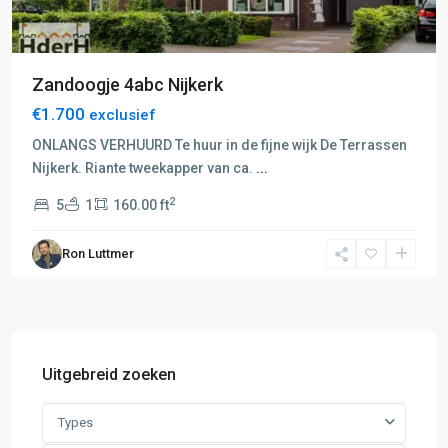
Zandoogje 4abc Nijkerk
€1.700
exclusief
ONLANGS VERHUURD Te huur in de fijne wijk De Terrassen
Nijkerk. Riante tweekapper van ca.
...
2
5
1
160.00 ft
Ron Luttmer
Uitgebreid zoeken
Types