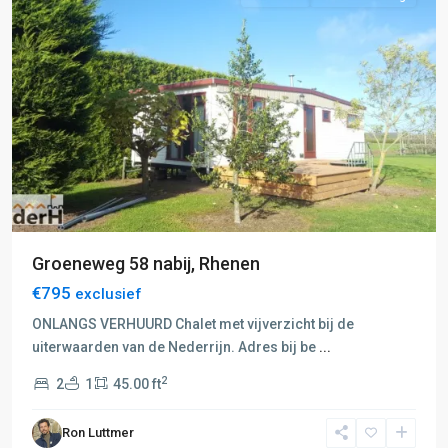
Groeneweg 58 nabij, Rhenen
€795
exclusief
ONLANGS VERHUURD Chalet met vijverzicht bij de
uiterwaarden van de Nederrijn. Adres bij be
...
2
2
1
45.00 ft
Ron Luttmer
J: