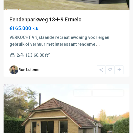
Eendenparkweg 13-H9 Ermelo
€165.000
k.k.
VERKOCHT Vrijstaande recreatiewoning voor eigen
gebruik of verhuur met interessant rendeme
...
2
2
1
60.00 ft
F:
Barneveld-
Ron Luttmer
Voorthuizen
,
Lunteren
Te Huur
Recreatiewoning