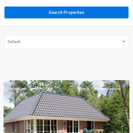
Default
H:
Apeldoorn
,
Beekbergen
Featured
Te Huur
Recreatiewoning