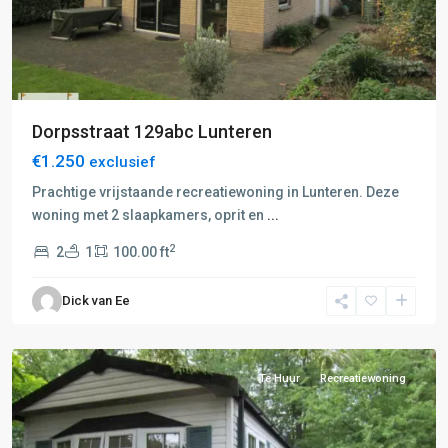
Dorpsstraat 129abc Lunteren
€1.250
exclusief
Prachtige vrijstaande recreatiewoning in Lunteren. Deze
woning met 2 slaapkamers, oprit en
...
2
2
1
100.00 ft
F:
Barneveld-
Dick van Ee
Voorthuizen
,
Voorthuizen
Te Huur
Recreatiewoning