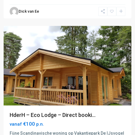
Dick van Ee
Voorthuizen
HderH – Eco Lodge – Direct booki...
€100
vanaf
p.n.
Fijne Scandinavische woning op Vakantiepark De IJsvogel