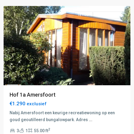
Te Huur
Recreatiewoning
Hof 1a Amersfoort
€1.290
exclusief
Nabij Amersfoort een keurige recreatiewoning op een
goud geoutilleerd bungalowpark. Adres
...
2
3
1
55.00 ft