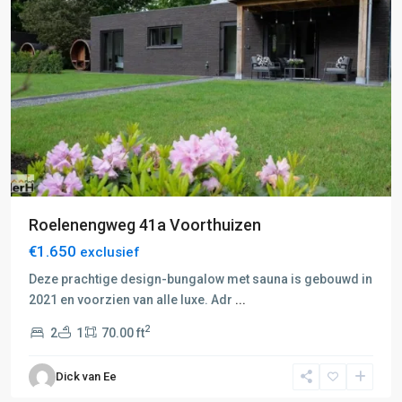
Roelenengweg 41a Voorthuizen
€1.650
exclusief
Deze prachtige design-bungalow met sauna is gebouwd in
2021 en voorzien van alle luxe. Adr
...
2
2
1
70.00 ft
E:
Amersfoort-
Dick van Ee
Hilversum
,
Amersfoort