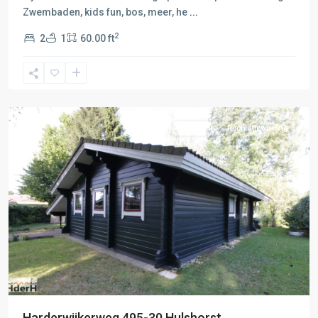
Zwembaden, kids fun, bos, meer, he
...
2
2
1
60.00 ft
B:
Nunspeet-
Harderwijk
,
Hulshorst
Verkocht
Recreatiewoning
Harderwijkerweg 495-30 Hulshorst