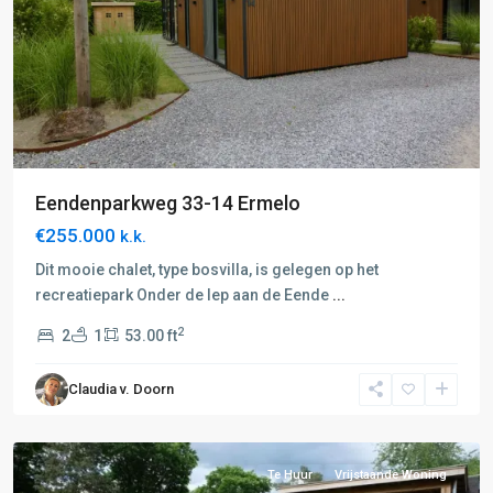
Eendenparkweg 33-14 Ermelo
€255.000
k.k.
Dit mooie chalet, type bosvilla, is gelegen op het
recreatiepark Onder de Iep aan de Eende
...
2
2
1
53.00 ft
F:
Barneveld-
Claudia v. Doorn
Voorthuizen
,
Voorthuizen
Te Huur
Vrijstaande Woning