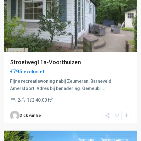
Stroetweg11a-Voorthuizen
€795
exclusief
Fijne recreatiewoning nabij Zeumeren, Barneveld,
Veenendaal-
Amersfoort. Adres bij benadering. Gemeubi
...
Ede-
2
2
1
40.00 ft
Neder-
Betuwe
,
Dick van Ee
Ingen
,
Rhenen
Verhuurd
Recreatiewoning