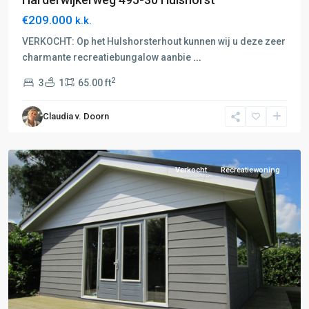
€209.000
k.k.
VERKOCHT: Op het Hulshorsterhout kunnen wij u deze zeer
charmante recreatiebungalow aanbie
...
2
3
1
65.00 ft
B:
Nunspeet-
Claudia v. Doorn
Harderwijk
,
Ermelo
Verkocht
Recreatiewoning