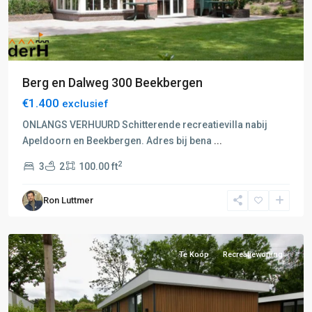
Berg en Dalweg 300 Beekbergen
€1.400
exclusief
ONLANGS VERHUURD Schitterende recreatievilla nabij
Apeldoorn en Beekbergen. Adres bij bena
...
C:
2
3
2
100.00 ft
Harderwijk-
Ermelo-
Ron Luttmer
Elspeet
,
Ermelo
Te Koop
Recreatiewoning