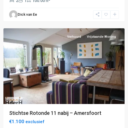
2
1
100.00 ft
E:
Amersfoort-
Dick van Ee
Hilversum
,
Amersfoort
Verhuurd
Vrijstaande Woning
Stichtse Rotonde 11 nabij – Amersfoort
€1.100
exclusief